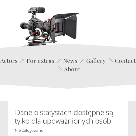
Edwin Film Agencja Aktorska
Actors
For extras
News
Gallery
Contact
About
Dane o statystach dostępne są
tylko dla upoważnionych osób.
Nie zalogowano