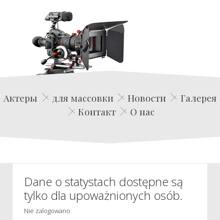
Edwin Film Agencja Aktorska
Актеры
для массовки
Новости
Галерея
Контакт
О нас
Dane o statystach dostępne są
tylko dla upoważnionych osób.
Nie zalogowano