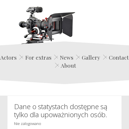
Edwin Film Agencja Aktorska
Actors
For extras
News
Gallery
Contact
About
Dane o statystach dostępne są
tylko dla upoważnionych osób.
Nie zalogowano