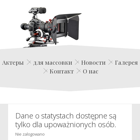
Edwin Film Agencja Aktorska
Актеры
для массовки
Новости
Галерея
Контакт
О нас
Dane o statystach dostępne są
tylko dla upoważnionych osób.
Nie zalogowano