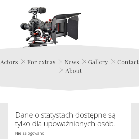
Edwin Film Agencja Aktorska
Actors
For extras
News
Gallery
Contact
About
Dane o statystach dostępne są
tylko dla upoważnionych osób.
Nie zalogowano