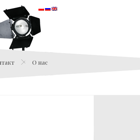
orska
нтакт
О нас