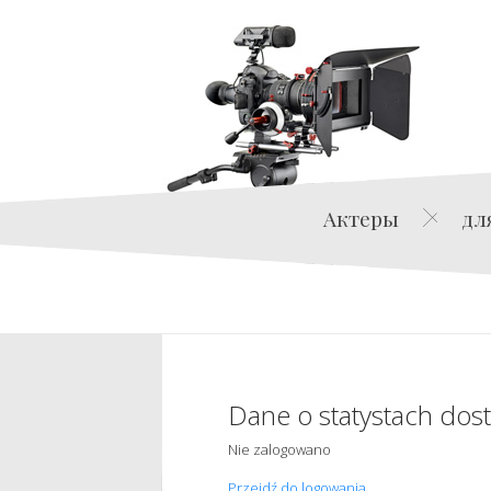
Актеры
дл
Dane o statystach dos
Nie zalogowano
Przejdź do logowania