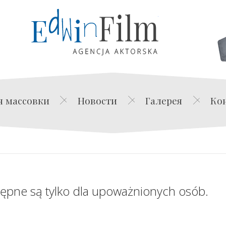
Edwin Film Agencja Akt
я массовки
Новости
Галерея
Ко
tępne są tylko dla upoważnionych osób.