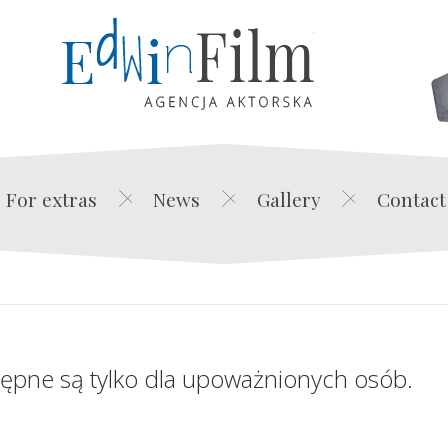
Edwin Film Agencja Akt
For extras
News
Gallery
Contact
tępne są tylko dla upoważnionych osób.