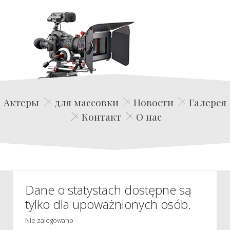
Edwin Film Agencja Aktorska
Актеры
для массовки
Новости
Галерея
Контакт
О нас
Dane o statystach dostępne są
tylko dla upoważnionych osób.
Nie zalogowano