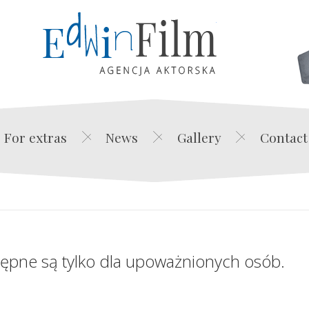
Edwin Film Agencja Akt
For extras
News
Gallery
Contact
tępne są tylko dla upoważnionych osób.