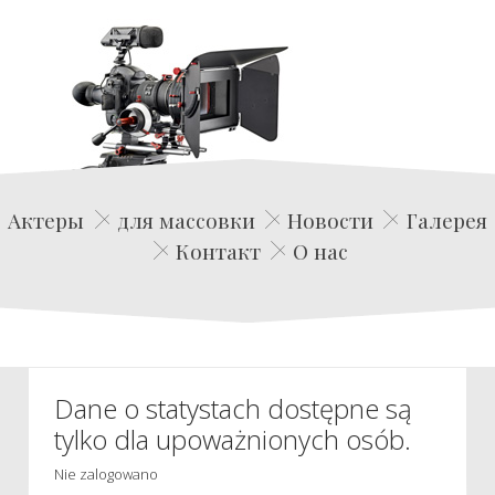
Edwin Film Agencja Aktorska
Актеры
для массовки
Новости
Галерея
Контакт
О нас
Dane o statystach dostępne są
tylko dla upoważnionych osób.
Nie zalogowano