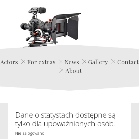
Edwin Film Agencja Aktorska
Actors
For extras
News
Gallery
Contact
About
Dane o statystach dostępne są
tylko dla upoważnionych osób.
Nie zalogowano