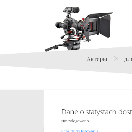
Актеры
дл
Dane o statystach dos
Nie zalogowano
Przejdź do logowania