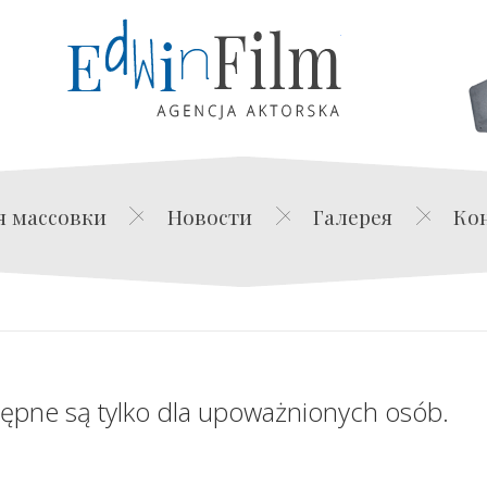
Edwin Film Agencja Akt
я массовки
Новости
Галерея
Ко
tępne są tylko dla upoważnionych osób.