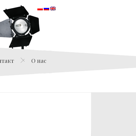
orska
нтакт
О нас