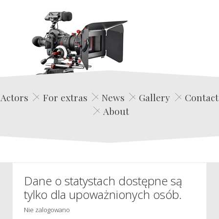
Edwin Film Agencja Aktorska
Actors
For extras
News
Gallery
Contact
About
Dane o statystach dostępne są
tylko dla upoważnionych osób.
Nie zalogowano