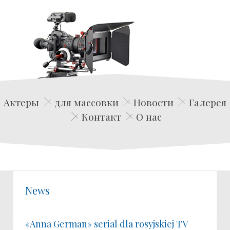
Edwin Film Agencja Aktorska
Актеры
для массовки
Новости
Галерея
Контакт
О нас
News
«Anna German» serial dla rosyjskiej TV