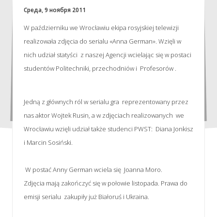
Среда, 9 ноября 2011
W październiku we Wrocławiu ekipa rosyjskiej telewizji
realizowała zdjęcia do serialu «Anna German». Wzięli w
nich udział statyści z naszej Agencji wcielając się w postaci
studentów Politechniki, przechodniów i Profesorów .
Jedną z głównych ról w serialu gra reprezentowany przez
nas aktor Wojtek Rusin, a w zdjęciach realizowanych we
Wrocławiu wzięli udział także studenci PWST: Diana Jonkisz
i Marcin Sosiński.
W postać Anny German wciela się Joanna Moro.
Zdjęcia mają zakończyć się w połowie listopada. Prawa do
emisji serialu zakupiły już Białoruś i Ukraina.