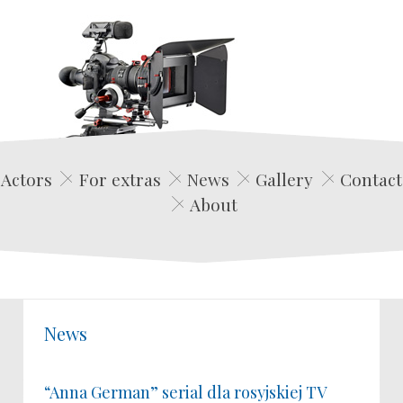
Edwin Film Agencja Aktorska
Actors
For extras
News
Gallery
Contact
About
News
“Anna German” serial dla rosyjskiej TV