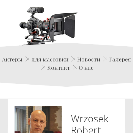
Edwin Film Agencja Aktorska
Актеры
для массовки
Новости
Галерея
Контакт
О нас
Wrzosek
Robert