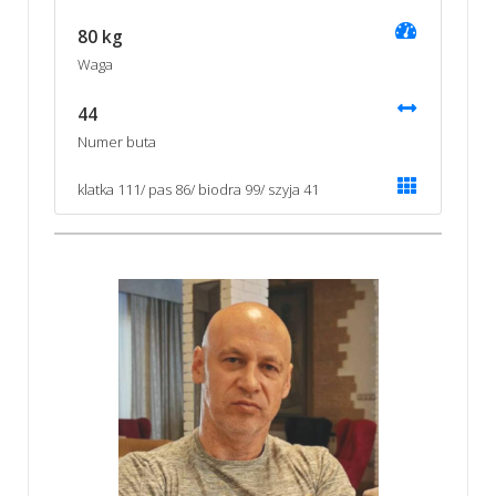
80 kg
Waga
44
Numer buta
klatka 111/ pas 86/ biodra 99/ szyja 41