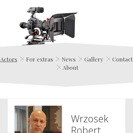
Edwin Film Agencja Aktorska
Actors
For extras
News
Gallery
Contact
About
Wrzosek
Robert