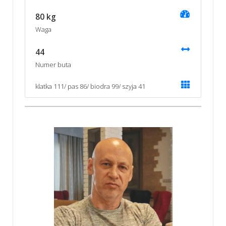
80 kg
Waga
44
Numer buta
klatka 111/ pas 86/ biodra 99/ szyja 41