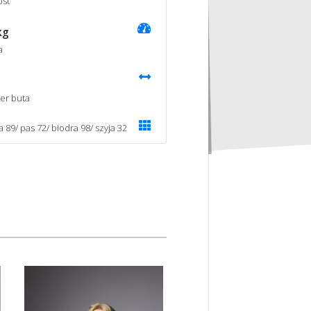
st
kg
a
er buta
a 89/ pas 72/ biodra 98/ szyja 32