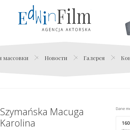
Edwin Film Agencja Akt
я массовки
Новости
Галерея
Ко
Szymańska Macuga
Dane m
Karolina
160