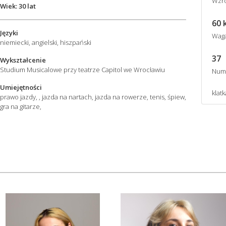
Wzro
Wiek: 30 lat
60 
Języki
Wag
niemiecki, angielski, hiszpański
37
Wykształcenie
Studium Musicalowe przy teatrze Capitol we Wrocławiu
Num
Umiejętności
klatk
prawo jazdy, , jazda na nartach, jazda na rowerze, tenis, śpiew,
gra na gitarze,