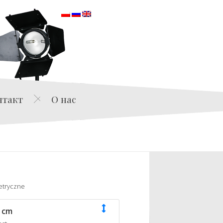
orska
нтакт
О нас
etryczne
 cm