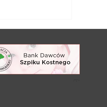
/*)">