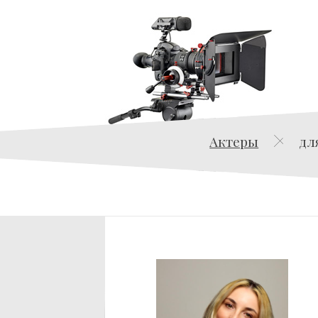
Актеры
дл