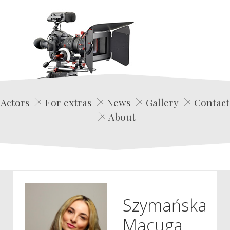
Edwin Film Agencja Aktorska
Actors
For extras
News
Gallery
Contact
About
Szymańska
Macuga