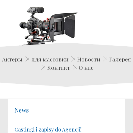
Edwin Film Agencja Aktorska
Актеры
для массовки
Новости
Галерея
Контакт
О нас
News
Castingi i zapisy do Agencji!!