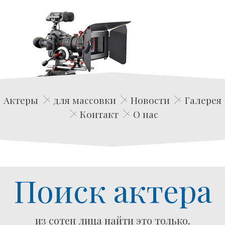
Edwin Film Agencja Aktorska
Актеры
для массовки
Новости
Галерея
Контакт
О нас
Поиск актера
из сотен лица найти это только.