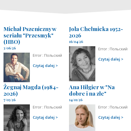
Michał Pszeniczny w
Jola Chełmicka 1952-
serialu "Przesmyk"
2026
(HBO)
16/04/26
3/06/26
Error : Польский
Error : Польский
Czytaj dalej
Czytaj dalej
Żegnaj Magda (1984-
Ana Hilgier w "Na
2026)
dobre i na złe"
7/03/26
14/01/26
Error : Польский
Error : Польский
Czytaj dalej
Czytaj dalej