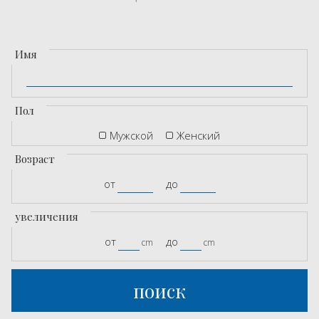
Имя
Пол
Мужской
Женский
Возраст
от
до
увеличения
от
до
cm
cm
поиск