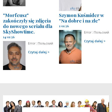
"Morfeusz"
Szymon Kuśmider w
zakończyły się zdjęcia
"Na dobre i na złe"
do nowego serialu dla
1/01/26
SkyShowtime.
Error : Польский
14/01/26
Czytaj dalej
Error : Польский
Czytaj dalej