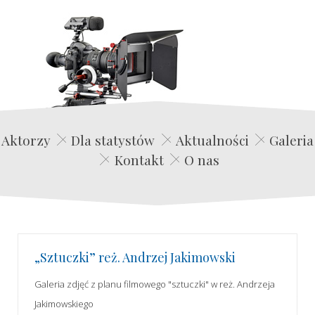
Edwin Film Agencja Aktorska
Aktorzy
Dla statystów
Aktualności
Galeria
Kontakt
O nas
„Sztuczki” reż. Andrzej Jakimowski
Galeria zdjęć z planu filmowego "sztuczki" w reż. Andrzeja
Jakimowskiego