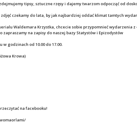
zdejmujemy tipsy, sztuczne rzęsy i dajemy twarzom odpocząć od dosko
 zdjęć czekamy do lata, by jak najbardziej oddać klimat tamtych wyda
 serialu Waldemara Krzystka, chcecie sobie przypomnieć wydarzenia z 
 to zapraszamy na zapisy do naszej bazy Statystów i Epizodystów
 w godzinach od 10.00 do 17.00.
Różowa Krowa)
przeczytać na facebooku!
dwomaorlami/