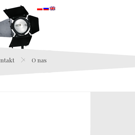
orska
ntakt
O nas