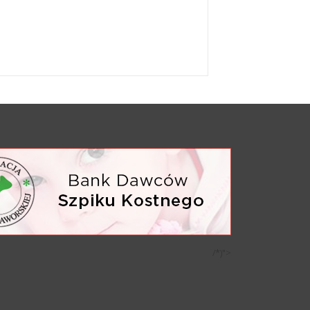
/*)">