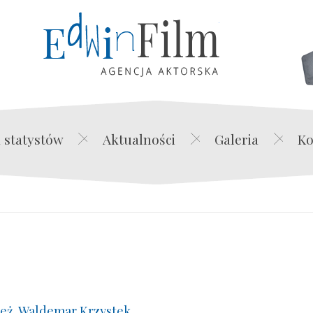
Edwin Film Agencja Akt
 statystów
Aktualności
Galeria
Ko
eż. Waldemar Krzystek