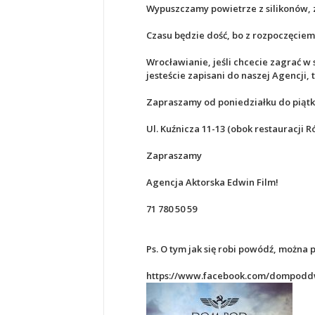
Wypuszczamy powietrze z silikonów, 
Czasu będzie dość, bo z rozpoczęciem
Wrocławianie, jeśli chcecie zagrać w
jesteście zapisani do naszej Agencji,
Zapraszamy od poniedziałku do piątku
Ul. Kuźnicza 11-13 (obok restauracji 
Zapraszamy
Agencja Aktorska Edwin Film!
71 780 50 59
Ps. O tym jak się robi powódź, można 
https://www.facebook.com/dompod