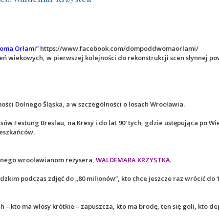
oma Orłami”
https://www.facebook.com/dompoddwomaorlami/
eń wiekowych, w pierwszej kolejności do rekonstrukcji scen słynnej po
mości Dolnego Śląska, a w szczególności o losach Wrocławia.
sów Festung Breslau, na Kresy i do lat 90′ tych, gdzie ustępująca po 
ieszkańców.
znanego wrocławianom reżysera,
WALDEMARA KRZYSTKA
.
zkim podczas zdjęć do „80 milionów”, kto chce jeszcze raz wrócić do 
!
– kto ma włosy krótkie – zapuszcza, kto ma brodę, ten się goli, kto dep