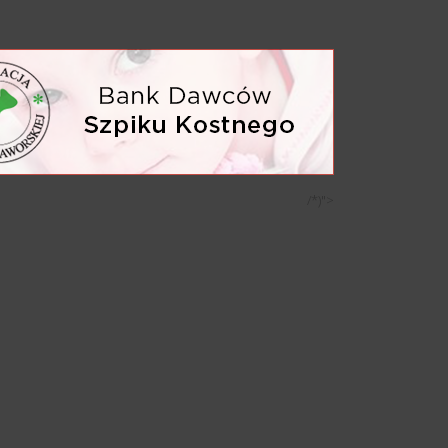
/*)">