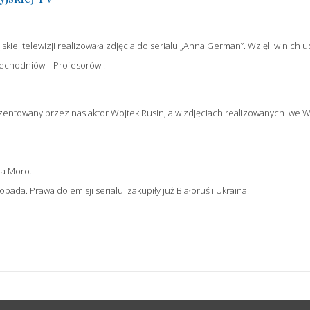
iej telewizji realizowała zdjęcia do serialu „Anna German”. Wzięli w nich ud
rzechodniów i Profesorów .
ezentowany przez nas aktor Wojtek Rusin, a w zdjęciach realizowanych we Wr
na Moro.
opada. Prawa do emisji serialu zakupiły już Białoruś i Ukraina.