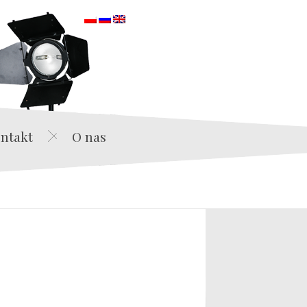
orska
ntakt
O nas