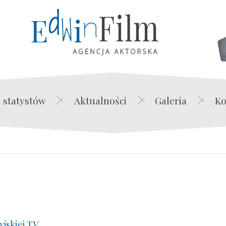
Edwin Film Agencja Akt
 statystów
Aktualności
Galeria
Ko
yjskiej TV