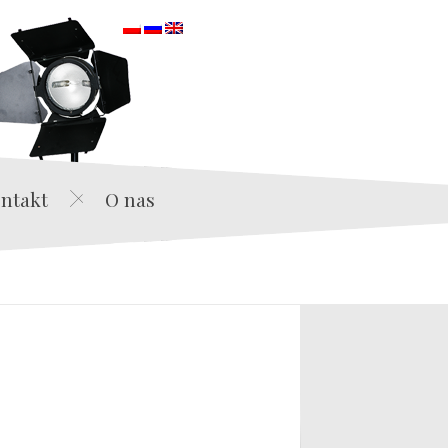
orska
ntakt
O nas