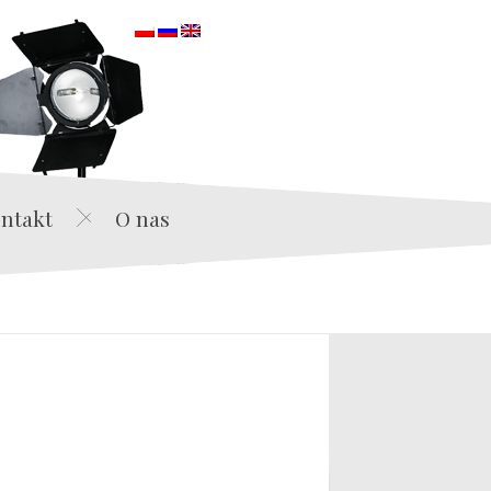
orska
ntakt
O nas