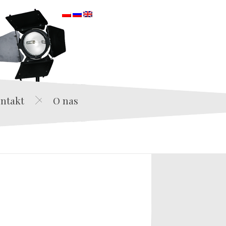
orska
ntakt
O nas