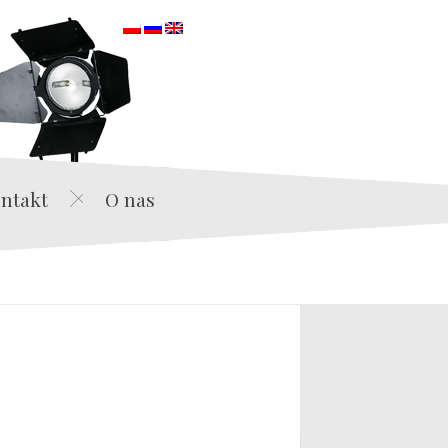
orska
ntakt
O nas