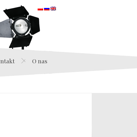
orska
ntakt
O nas