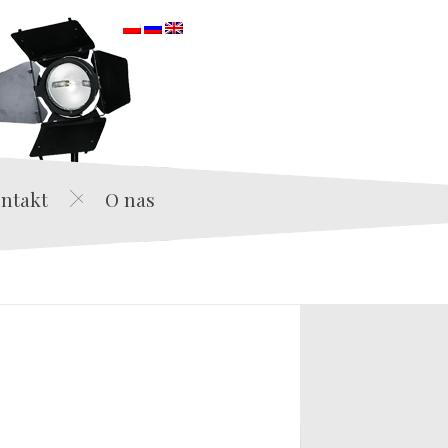
orska
ntakt
O nas