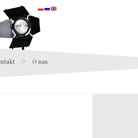
orska
ntakt
O nas