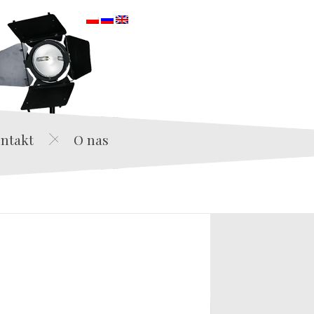
orska
ntakt
O nas