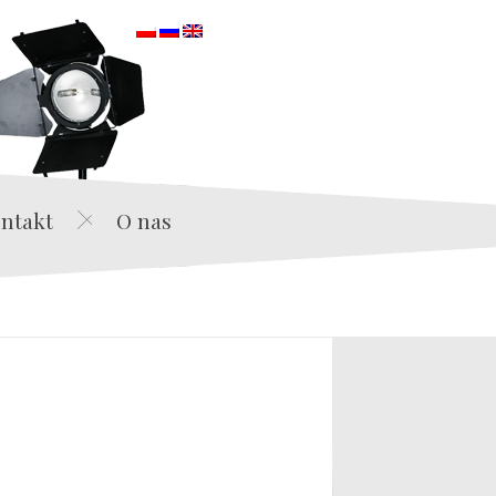
orska
ntakt
O nas