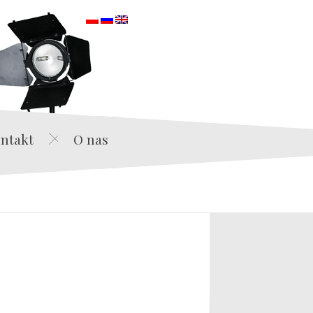
orska
ntakt
O nas