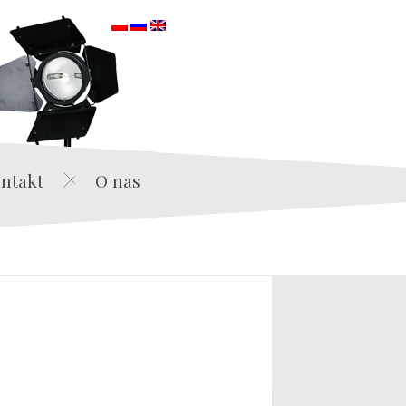
orska
ntakt
O nas