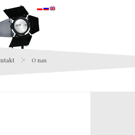
orska
ntakt
O nas