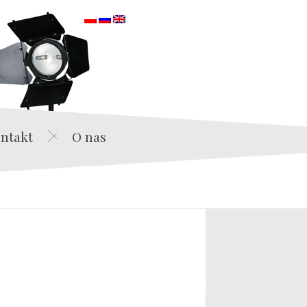
orska
ntakt
O nas