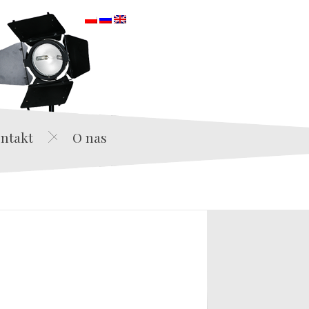
orska
ntakt
O nas