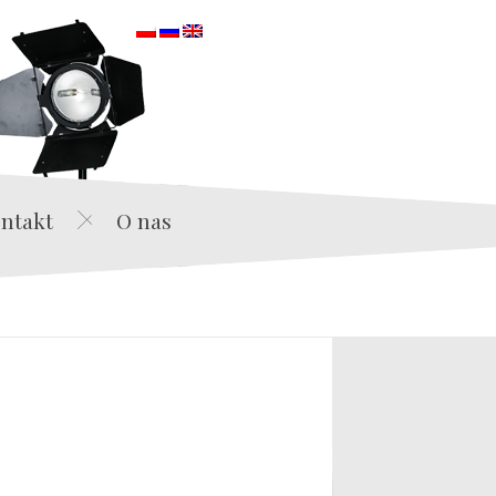
orska
ntakt
O nas