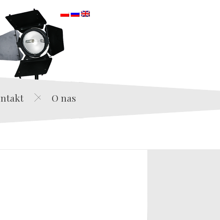
orska
ntakt
O nas