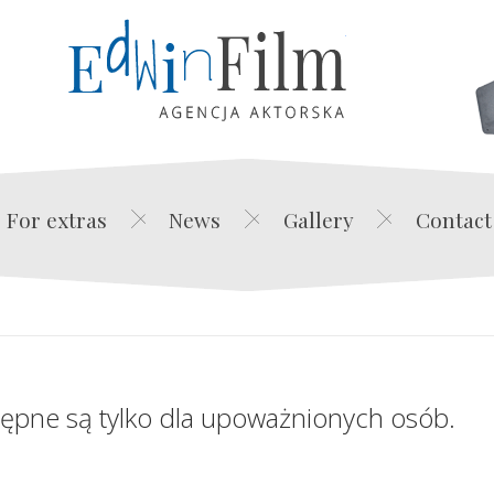
Edwin Film Agencja Akt
For extras
News
Gallery
Contact
tępne są tylko dla upoważnionych osób.