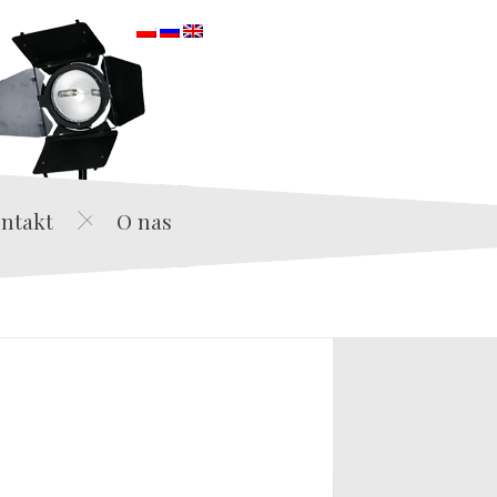
orska
ntakt
O nas