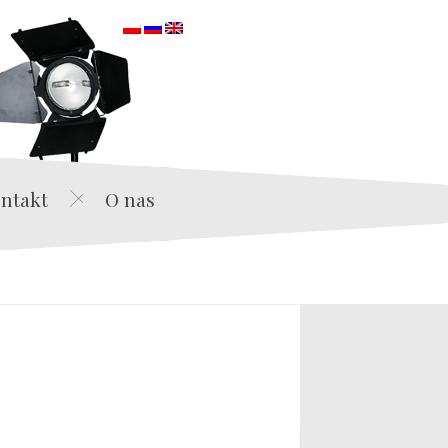
orska
ntakt
O nas