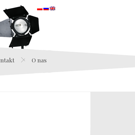
orska
ntakt
O nas