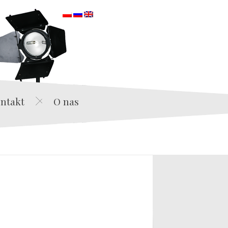
orska
ntakt
O nas