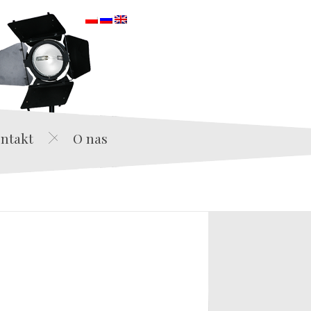
orska
ntakt
O nas