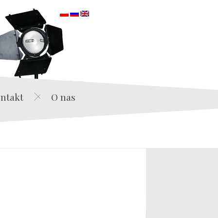
orska
ntakt
O nas