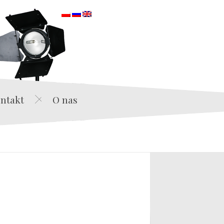
orska
ntakt
O nas