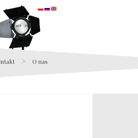
orska
ntakt
O nas