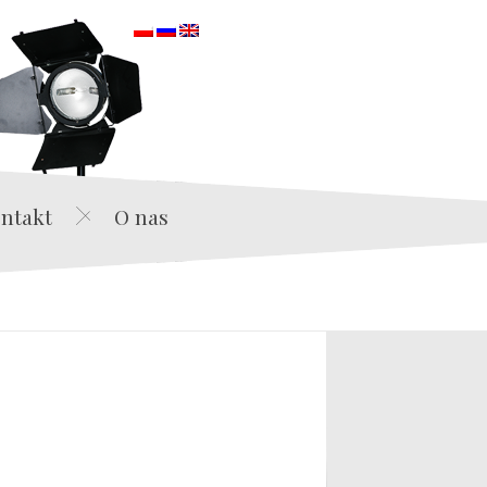
orska
ntakt
O nas